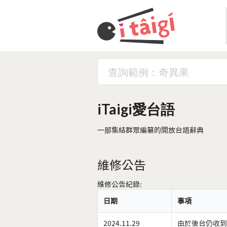
iTaigi愛台語
一部集結群眾編纂的開放台語辭典
維修公告
維修公告紀錄:
日期
事項
2024.11.29
由於後台仍收到