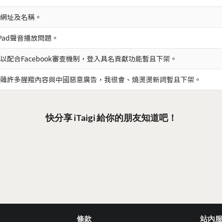
網址及名稱。
iPad聲音播放問題。
以配合Facebook審查機制，登入具名貢獻功能暫且下架。
雜許多腥羶內容與中國惡意廣告，我很會、燒燙燙新詞暫且下架。
快分享 iTaigi 給你的朋友知道吧！
條款
站內