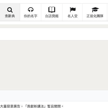
查辭典
你的名字
台語寶鑑
名人堂
正規化團隊
大量惡意廣告，「貢獻新講法」暫且關閉。