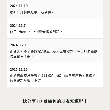
2024.11.10
更新外部超連結網址及名稱。
2024.11.7
修正iPhone、iPad聲音播放問題。
2024.3.28
由於人力不足難以配合Facebook審查機制，登入具名貢獻
功能暫且下架。
2023.11.13
由於貢獻紀錄參雜許多腥羶內容與中國惡意廣告，我很會、
燒燙燙新詞暫且下架。
快分享 iTaigi 給你的朋友知道吧！