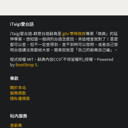
iTaigi愛台語
iTaigi愛台語-群眾台語辭典是
g0v 零時政府
專案「萌典」的延
伸專案，想知道一個詞的台語怎麼說，來這裡查就對了！甚麼
都可以查，但不一定查得到，查不到時可以發問，或者自己發
明台語講法貢獻給大家，簡單說就是「自己的辭典自己編」。
程式授權 MIT，辭典內容CC0｢不保留權利｣授權。Powered
by
BootStrap 5
.
條款
關於本站
服務條款
隱私權條款
站內服務
查辭典