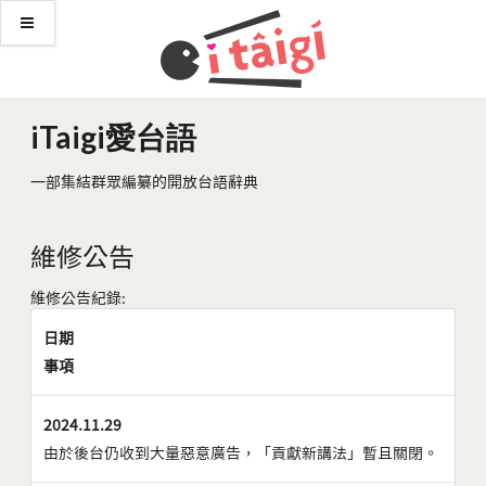
iTaigi愛台語
一部集結群眾編纂的開放台語辭典
維修公告
維修公告紀錄:
日期
事項
2024.11.29
由於後台仍收到大量惡意廣告，「貢獻新講法」暫且關閉。