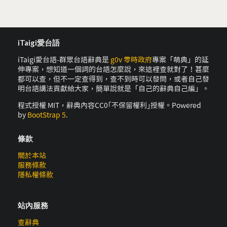
iTaigi愛台語
iTaigi愛台語-群眾台語辭典是
g0v 零時政府
專案「萌典」的延
伸專案，想知道一個詞的台語怎麼說，來這裡查就對了！甚麼
都可以查，但不一定查得到，查不到時可以發問，或者自己發
明台語講法貢獻給大家，簡單說就是「自己的辭典自己編」。
程式授權 MIT，辭典內容CC0｢不保留權利｣授權。Powered
by
BootStrap 5
.
條款
關於本站
服務條款
隱私權條款
站內服務
查辭典