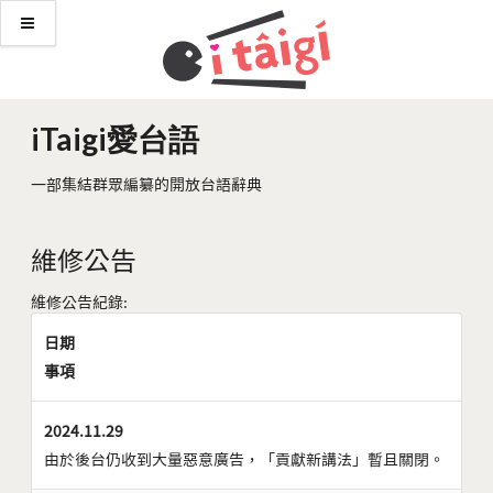
iTaigi愛台語
一部集結群眾編纂的開放台語辭典
維修公告
維修公告紀錄:
日期
事項
2024.11.29
由於後台仍收到大量惡意廣告，「貢獻新講法」暫且關閉。