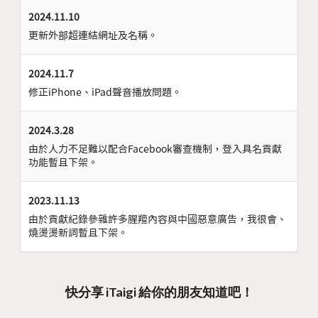
2024.11.10
更新外部超連結網址及名稱。
2024.11.7
修正iPhone、iPad聲音播放問題。
2024.3.28
由於人力不足難以配合Facebook審查機制，登入具名貢獻
功能暫且下架。
2023.11.13
由於貢獻紀錄參雜許多腥羶內容與中國惡意廣告，我很會、
燒燙燙新詞暫且下架。
快分享 iTaigi 給你的朋友知道吧！