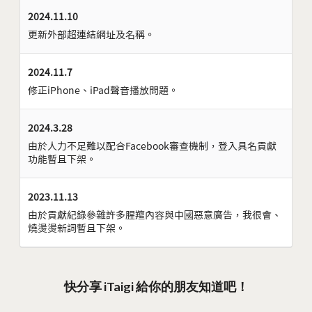
2024.11.10
更新外部超連結網址及名稱。
2024.11.7
修正iPhone、iPad聲音播放問題。
2024.3.28
由於人力不足難以配合Facebook審查機制，登入具名貢獻
功能暫且下架。
2023.11.13
由於貢獻紀錄參雜許多腥羶內容與中國惡意廣告，我很會、
燒燙燙新詞暫且下架。
快分享 iTaigi 給你的朋友知道吧！