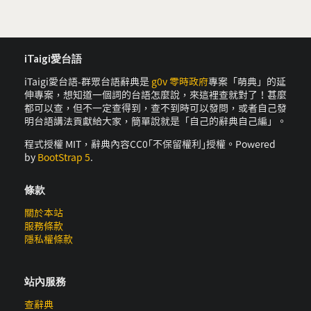
iTaigi愛台語
iTaigi愛台語-群眾台語辭典是
g0v 零時政府
專案「萌典」的延
伸專案，想知道一個詞的台語怎麼說，來這裡查就對了！甚麼
都可以查，但不一定查得到，查不到時可以發問，或者自己發
明台語講法貢獻給大家，簡單說就是「自己的辭典自己編」。
程式授權 MIT，辭典內容CC0｢不保留權利｣授權。Powered
by
BootStrap 5
.
條款
關於本站
服務條款
隱私權條款
站內服務
查辭典