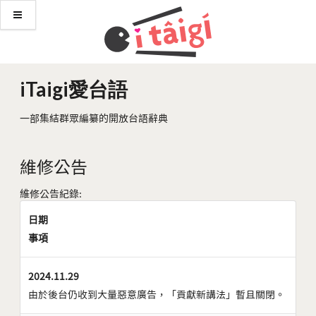
iTaigi愛台語
一部集結群眾編纂的開放台語辭典
維修公告
維修公告紀錄:
日期
事項
2024.11.29
由於後台仍收到大量惡意廣告，「貢獻新講法」暫且關閉。