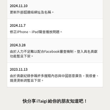
2024.11.10
更新外部超連結網址及名稱。
2024.11.7
修正iPhone、iPad聲音播放問題。
2024.3.28
由於人力不足難以配合Facebook審查機制，登入具名貢獻
功能暫且下架。
2023.11.13
由於貢獻紀錄參雜許多腥羶內容與中國惡意廣告，我很會、
燒燙燙新詞暫且下架。
快分享 iTaigi 給你的朋友知道吧！