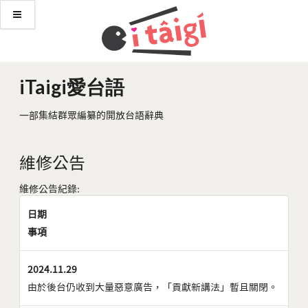
iTaigi愛台語
一部集結群眾編纂的開放台語辭典
維修公告
維修公告紀錄:
日期
事項
2024.11.29
由於後台仍收到大量惡意廣告，「貢獻新講法」暫且關閉。