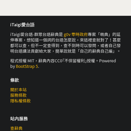
iTaigi愛台語
iTaigi愛台語-群眾台語辭典是
g0v 零時政府
專案「萌典」的延
伸專案，想知道一個詞的台語怎麼說，來這裡查就對了！甚麼
都可以查，但不一定查得到，查不到時可以發問，或者自己發
明台語講法貢獻給大家，簡單說就是「自己的辭典自己編」。
程式授權 MIT，辭典內容CC0｢不保留權利｣授權。Powered
by
BootStrap 5
.
條款
關於本站
服務條款
隱私權條款
站內服務
查辭典