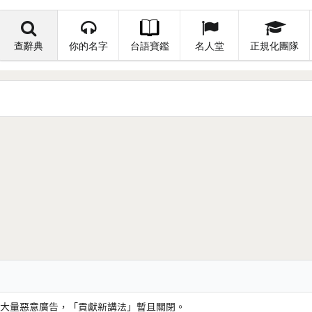
查辭典
你的名字
台語寶鑑
名人堂
正規化團隊
大量惡意廣告，「貢獻新講法」暫且關閉。