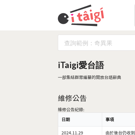
iTaigi愛台語
一部集結群眾編纂的開放台語辭典
維修公告
維修公告紀錄:
日期
事項
2024.11.29
由於後台仍收到