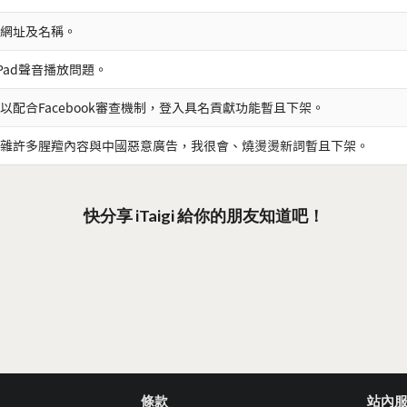
網址及名稱。
iPad聲音播放問題。
以配合Facebook審查機制，登入具名貢獻功能暫且下架。
雜許多腥羶內容與中國惡意廣告，我很會、燒燙燙新詞暫且下架。
快分享 iTaigi 給你的朋友知道吧！
條款
站內