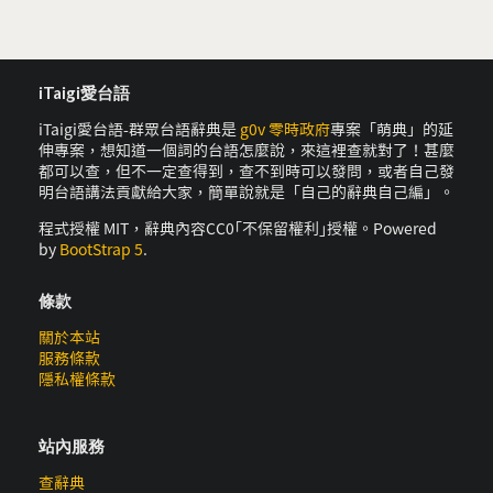
iTaigi愛台語
iTaigi愛台語-群眾台語辭典是
g0v 零時政府
專案「萌典」的延
伸專案，想知道一個詞的台語怎麼說，來這裡查就對了！甚麼
都可以查，但不一定查得到，查不到時可以發問，或者自己發
明台語講法貢獻給大家，簡單說就是「自己的辭典自己編」。
程式授權 MIT，辭典內容CC0｢不保留權利｣授權。Powered
by
BootStrap 5
.
條款
關於本站
服務條款
隱私權條款
站內服務
查辭典