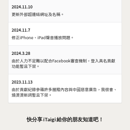
2024.11.10
更新外部超連結網址及名稱。
2024.11.7
修正iPhone、iPad聲音播放問題。
2024.3.28
由於人力不足難以配合Facebook審查機制，登入具名貢獻
功能暫且下架。
2023.11.13
由於貢獻紀錄參雜許多腥羶內容與中國惡意廣告，我很會、
燒燙燙新詞暫且下架。
快分享 iTaigi 給你的朋友知道吧！