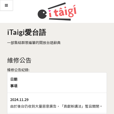
iTaigi愛台語
一部集結群眾編纂的開放台語辭典
維修公告
維修公告紀錄:
日期
事項
2024.11.29
由於後台仍收到大量惡意廣告，「貢獻新講法」暫且關閉。