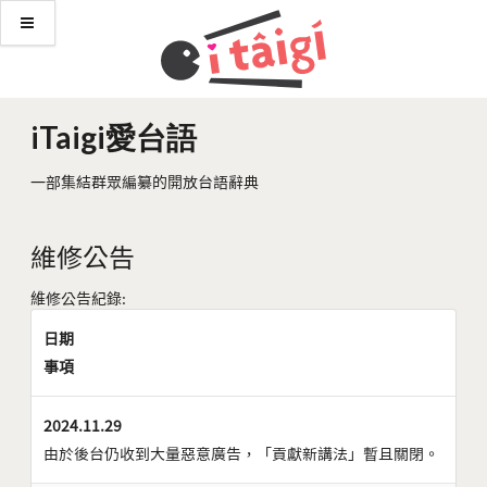
iTaigi愛台語
一部集結群眾編纂的開放台語辭典
維修公告
維修公告紀錄:
日期
事項
2024.11.29
由於後台仍收到大量惡意廣告，「貢獻新講法」暫且關閉。