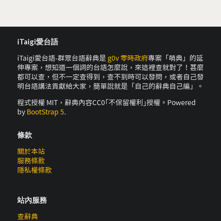
iTaigi愛台語
iTaigi愛台語-群眾台語辭典是
g0v 零時政府
專案「萌典」的延
伸專案，想知道一個詞的台語怎麼說，來這裡查就對了！甚麼
都可以查，但不一定查得到，查不到時可以發問，或者自己發
明台語講法貢獻給大家，簡單說就是「自己的辭典自己編」。
程式授權 MIT，辭典內容CC0｢不保留權利｣授權。Powered
by
BootStrap 5
.
條款
關於本站
服務條款
隱私權條款
站內服務
查辭典