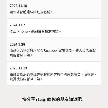
2024.11.10
更新外部超連結網址及名稱。
2024.11.7
修正iPhone、iPad聲音播放問題。
2024.3.28
由於人力不足難以配合Facebook審查機制，登入具名貢獻
功能暫且下架。
2023.11.13
由於貢獻紀錄參雜許多腥羶內容與中國惡意廣告，我很會、
燒燙燙新詞暫且下架。
快分享 iTaigi 給你的朋友知道吧！