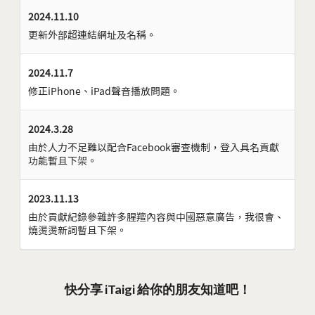
2024.11.10
更新外部超連結網址及名稱。
2024.11.7
修正iPhone、iPad聲音播放問題。
2024.3.28
由於人力不足難以配合Facebook審查機制，登入具名貢獻
功能暫且下架。
2023.11.13
由於貢獻紀錄參雜許多腥羶內容與中國惡意廣告，我很會、
燒燙燙新詞暫且下架。
快分享 iTaigi 給你的朋友知道吧！