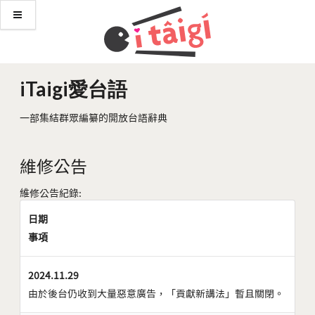
iTaigi愛台語
一部集結群眾編纂的開放台語辭典
維修公告
維修公告紀錄:
日期
事項
2024.11.29
由於後台仍收到大量惡意廣告，「貢獻新講法」暫且關閉。