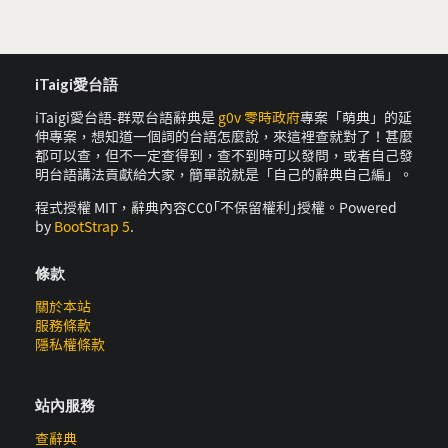
iTaigi愛台語
iTaigi愛台語-群眾台語辭典是
g0v 零時政府
專案「萌典」的延
伸專案，想知道一個詞的台語怎麼說，來這裡查就對了！甚麼
都可以查，但不一定查得到，查不到時可以發問，或者自己發
明台語講法貢獻給大家，簡單說就是「自己的辭典自己編」。
程式授權 MIT，辭典內容CC0｢不保留權利｣授權。Powered
by
BootStrap 5
.
條款
關於本站
服務條款
隱私權條款
站內服務
查辭典