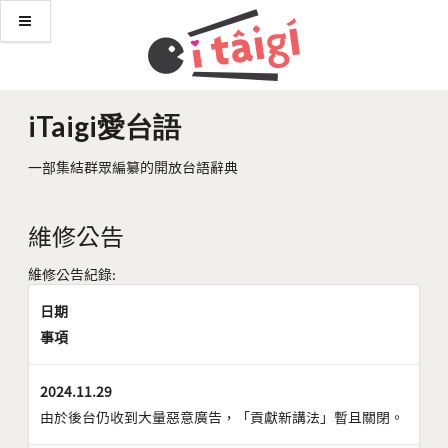
iTaigi愛台語
一部集結群眾編纂的開放台語辭典
維修公告
維修公告紀錄:
日期
事項
2024.11.29
由於後台仍收到大量惡意廣告，「貢獻新講法」暫且關閉。