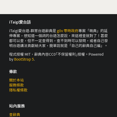
iTaigi愛台語
iTaigi愛台語-群眾台語辭典是
g0v 零時政府
專案「萌典」的延
伸專案，想知道一個詞的台語怎麼說，來這裡查就對了！甚麼
都可以查，但不一定查得到，查不到時可以發問，或者自己發
明台語講法貢獻給大家，簡單說就是「自己的辭典自己編」。
程式授權 MIT，辭典內容CC0｢不保留權利｣授權。Powered
by
BootStrap 5
.
條款
關於本站
服務條款
隱私權條款
站內服務
查辭典