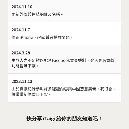
2024.11.10
更新外部超連結網址及名稱。
2024.11.7
修正iPhone、iPad聲音播放問題。
2024.3.28
由於人力不足難以配合Facebook審查機制，登入具名貢獻
功能暫且下架。
2023.11.13
由於貢獻紀錄參雜許多腥羶內容與中國惡意廣告，我很會、
燒燙燙新詞暫且下架。
快分享 iTaigi 給你的朋友知道吧！