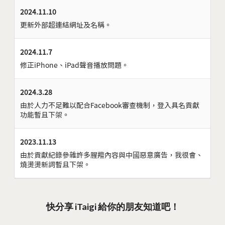
2024.11.10
更新外部超連結網址及名稱。
2024.11.7
修正iPhone、iPad聲音播放問題。
2024.3.28
由於人力不足難以配合Facebook審查機制，登入具名貢獻
功能暫且下架。
2023.11.13
由於貢獻紀錄參雜許多腥羶內容與中國惡意廣告，我很會、
燒燙燙新詞暫且下架。
快分享 iTaigi 給你的朋友知道吧！