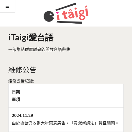
iTaigi愛台語
一部集結群眾編纂的開放台語辭典
維修公告
維修公告紀錄:
日期
事項
2024.11.29
由於後台仍收到大量惡意廣告，「貢獻新講法」暫且關閉。