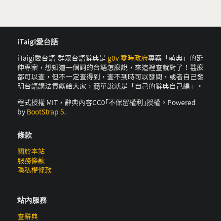
iTaigi愛台語
iTaigi愛台語-群眾台語辭典是
g0v 零時政府
專案「萌典」的延
伸專案，想知道一個詞的台語怎麼說，來這裡查就對了！甚麼
都可以查，但不一定查得到，查不到時可以發問，或者自己發
明台語講法貢獻給大家，簡單說就是「自己的辭典自己編」。
程式授權 MIT，辭典內容CC0｢不保留權利｣授權。Powered
by
BootStrap 5
.
條款
關於本站
服務條款
隱私權條款
站內服務
查辭典