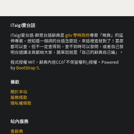
iTaigi愛台語
iTaigi愛台語-群眾台語辭典是
g0v 零時政府
專案「萌典」的延
伸專案，想知道一個詞的台語怎麼說，來這裡查就對了！甚麼
都可以查，但不一定查得到，查不到時可以發問，或者自己發
明台語講法貢獻給大家，簡單說就是「自己的辭典自己編」。
程式授權 MIT，辭典內容CC0｢不保留權利｣授權。Powered
by
BootStrap 5
.
條款
關於本站
服務條款
隱私權條款
站內服務
查辭典