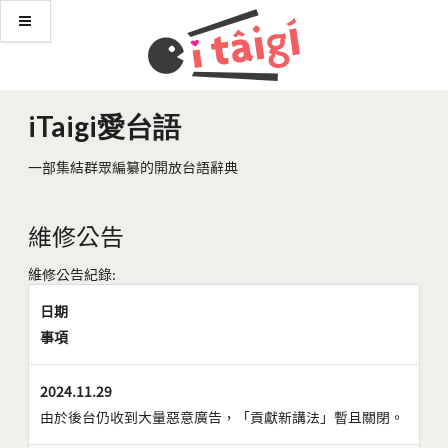
iTaigi愛台語
一部集結群眾編纂的開放台語辭典
維修公告
維修公告紀錄:
日期
事項
2024.11.29
由於後台仍收到大量惡意廣告，「貢獻新講法」暫且關閉。