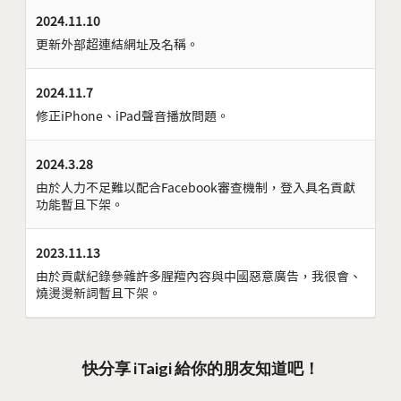
2024.11.10
更新外部超連結網址及名稱。
2024.11.7
修正iPhone、iPad聲音播放問題。
2024.3.28
由於人力不足難以配合Facebook審查機制，登入具名貢獻
功能暫且下架。
2023.11.13
由於貢獻紀錄參雜許多腥羶內容與中國惡意廣告，我很會、
燒燙燙新詞暫且下架。
快分享 iTaigi 給你的朋友知道吧！