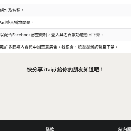
網址及名稱。
iPad聲音播放問題。
以配合Facebook審查機制，登入具名貢獻功能暫且下架。
雜許多腥羶內容與中國惡意廣告，我很會、燒燙燙新詞暫且下架。
快分享 iTaigi 給你的朋友知道吧！
條款
站內