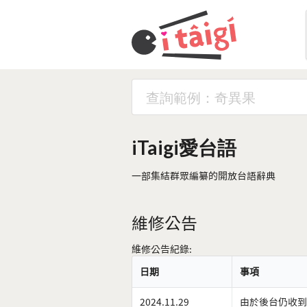
iTaigi愛台語
一部集結群眾編纂的開放台語辭典
維修公告
維修公告紀錄:
日期
事項
2024.11.29
由於後台仍收到