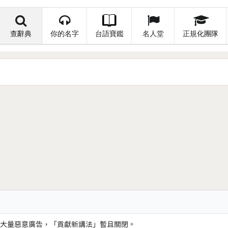
查辭典
你的名字
台語寶鑑
名人堂
正規化團隊
大量惡意廣告，「貢獻新講法」暫且關閉。