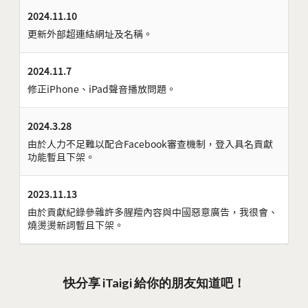
2024.11.10
更新外部超連結網址及名稱。
2024.11.7
修正iPhone、iPad聲音播放問題。
2024.3.28
由於人力不足難以配合Facebook審查機制，登入具名貢獻
功能暫且下架。
2023.11.13
由於貢獻紀錄參雜許多腥羶內容與中國惡意廣告，我很會、
燒燙燙新詞暫且下架。
快分享 iTaigi 給你的朋友知道吧！