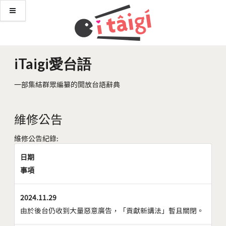
iTaigi愛台語
一部集結群眾編纂的開放台語辭典
維修公告
維修公告紀錄:
日期
事項
2024.11.29
由於後台仍收到大量惡意廣告，「貢獻新講法」暫且關閉。