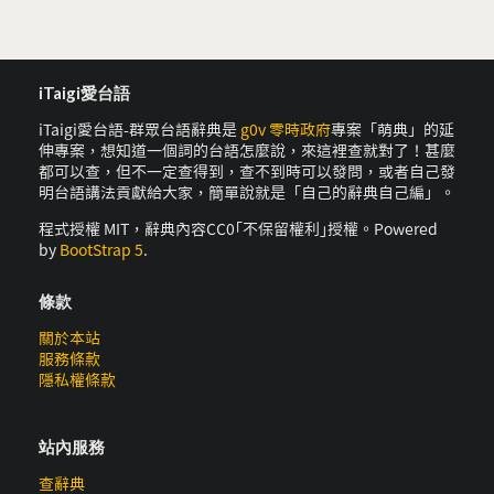
iTaigi愛台語
iTaigi愛台語-群眾台語辭典是
g0v 零時政府
專案「萌典」的延
伸專案，想知道一個詞的台語怎麼說，來這裡查就對了！甚麼
都可以查，但不一定查得到，查不到時可以發問，或者自己發
明台語講法貢獻給大家，簡單說就是「自己的辭典自己編」。
程式授權 MIT，辭典內容CC0｢不保留權利｣授權。Powered
by
BootStrap 5
.
條款
關於本站
服務條款
隱私權條款
站內服務
查辭典