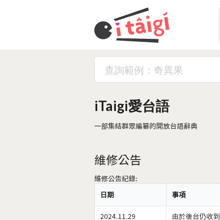
iTaigi愛台語
一部集結群眾編纂的開放台語辭典
維修公告
維修公告紀錄:
日期
事項
2024.11.29
由於後台仍收到