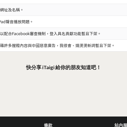
網址及名稱。
iPad聲音播放問題。
以配合Facebook審查機制，登入具名貢獻功能暫且下架。
雜許多腥羶內容與中國惡意廣告，我很會、燒燙燙新詞暫且下架。
快分享 iTaigi 給你的朋友知道吧！
條款
站內