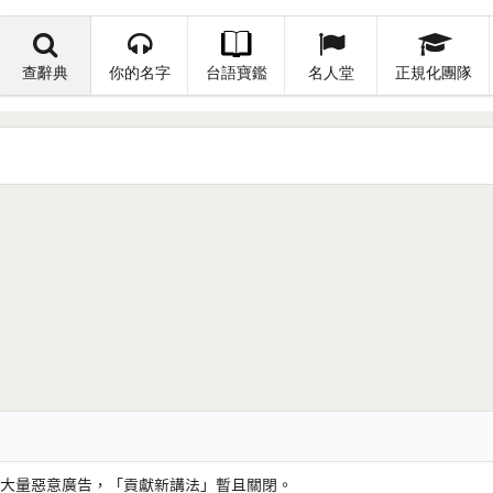
查辭典
你的名字
台語寶鑑
名人堂
正規化團隊
大量惡意廣告，「貢獻新講法」暫且關閉。