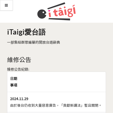
iTaigi愛台語
一部集結群眾編纂的開放台語辭典
維修公告
維修公告紀錄:
日期
事項
2024.11.29
由於後台仍收到大量惡意廣告，「貢獻新講法」暫且關閉。