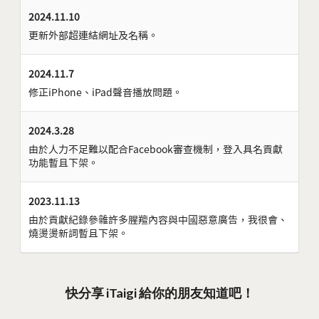
2024.11.10
更新外部超連結網址及名稱。
2024.11.7
修正iPhone、iPad聲音播放問題。
2024.3.28
由於人力不足難以配合Facebook審查機制，登入具名貢獻
功能暫且下架。
2023.11.13
由於貢獻紀錄參雜許多腥羶內容與中國惡意廣告，我很會、
燒燙燙新詞暫且下架。
快分享 iTaigi 給你的朋友知道吧！