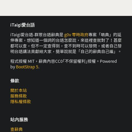
iTaigi愛台語
iTaigi愛台語-群眾台語辭典是
g0v 零時政府
專案「萌典」的延
伸專案，想知道一個詞的台語怎麼說，來這裡查就對了！甚麼
都可以查，但不一定查得到，查不到時可以發問，或者自己發
明台語講法貢獻給大家，簡單說就是「自己的辭典自己編」。
程式授權 MIT，辭典內容CC0｢不保留權利｣授權。Powered
by
BootStrap 5
.
條款
關於本站
服務條款
隱私權條款
站內服務
查辭典