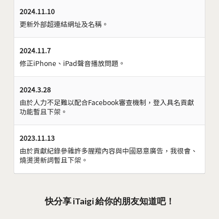
2024.11.10
更新外部超連結網址及名稱。
2024.11.7
修正iPhone、iPad聲音播放問題。
2024.3.28
由於人力不足難以配合Facebook審查機制，登入具名貢獻
功能暫且下架。
2023.11.13
由於貢獻紀錄參雜許多腥羶內容與中國惡意廣告，我很會、
燒燙燙新詞暫且下架。
快分享 iTaigi 給你的朋友知道吧！