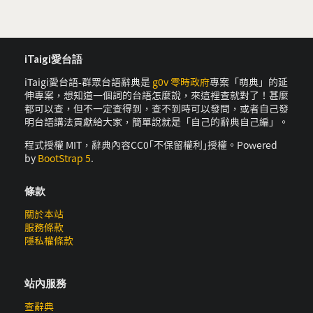
iTaigi愛台語
iTaigi愛台語-群眾台語辭典是
g0v 零時政府
專案「萌典」的延
伸專案，想知道一個詞的台語怎麼說，來這裡查就對了！甚麼
都可以查，但不一定查得到，查不到時可以發問，或者自己發
明台語講法貢獻給大家，簡單說就是「自己的辭典自己編」。
程式授權 MIT，辭典內容CC0｢不保留權利｣授權。Powered
by
BootStrap 5
.
條款
關於本站
服務條款
隱私權條款
站內服務
查辭典