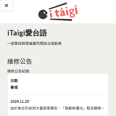
iTaigi愛台語
一部集結群眾編纂的開放台語辭典
維修公告
維修公告紀錄:
日期
事項
2024.11.29
由於後台仍收到大量惡意廣告，「貢獻新講法」暫且關閉。