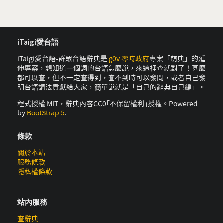
iTaigi愛台語
iTaigi愛台語-群眾台語辭典是
g0v 零時政府
專案「萌典」的延
伸專案，想知道一個詞的台語怎麼說，來這裡查就對了！甚麼
都可以查，但不一定查得到，查不到時可以發問，或者自己發
明台語講法貢獻給大家，簡單說就是「自己的辭典自己編」。
程式授權 MIT，辭典內容CC0｢不保留權利｣授權。Powered
by
BootStrap 5
.
條款
關於本站
服務條款
隱私權條款
站內服務
查辭典