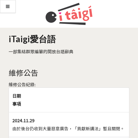
iTaigi愛台語
一部集結群眾編纂的開放台語辭典
維修公告
維修公告紀錄:
日期
事項
2024.11.29
由於後台仍收到大量惡意廣告，「貢獻新講法」暫且關閉。