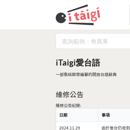
iTaigi愛台語
一部集結群眾編纂的開放台語辭典
維修公告
維修公告紀錄:
日期
事項
2024.11.29
由於後台仍收到