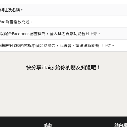
網址及名稱。
iPad聲音播放問題。
以配合Facebook審查機制，登入具名貢獻功能暫且下架。
雜許多腥羶內容與中國惡意廣告，我很會、燒燙燙新詞暫且下架。
快分享 iTaigi 給你的朋友知道吧！
條款
站內