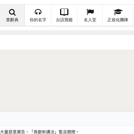
查辭典
你的名字
台語寶鑑
名人堂
正規化團隊
大量惡意廣告，「貢獻新講法」暫且關閉。