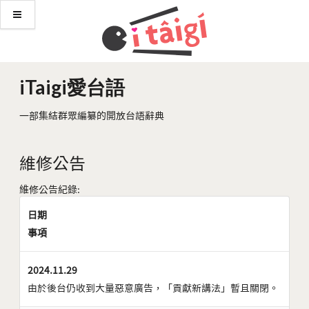
iTaigi愛台語
一部集結群眾編纂的開放台語辭典
維修公告
維修公告紀錄:
日期
事項
2024.11.29
由於後台仍收到大量惡意廣告，「貢獻新講法」暫且關閉。