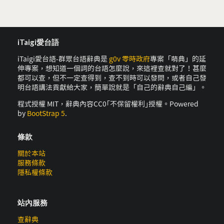
iTaigi愛台語
iTaigi愛台語-群眾台語辭典是
g0v 零時政府
專案「萌典」的延
伸專案，想知道一個詞的台語怎麼說，來這裡查就對了！甚麼
都可以查，但不一定查得到，查不到時可以發問，或者自己發
明台語講法貢獻給大家，簡單說就是「自己的辭典自己編」。
程式授權 MIT，辭典內容CC0｢不保留權利｣授權。Powered
by
BootStrap 5
.
條款
關於本站
服務條款
隱私權條款
站內服務
查辭典