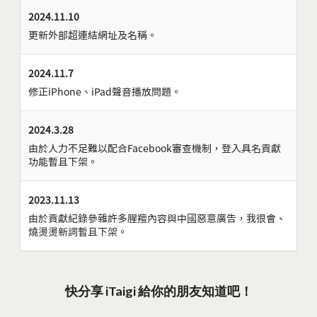
2024.11.10
更新外部超連結網址及名稱。
2024.11.7
修正iPhone、iPad聲音播放問題。
2024.3.28
由於人力不足難以配合Facebook審查機制，登入具名貢獻
功能暫且下架。
2023.11.13
由於貢獻紀錄參雜許多腥羶內容與中國惡意廣告，我很會、
燒燙燙新詞暫且下架。
快分享 iTaigi 給你的朋友知道吧！