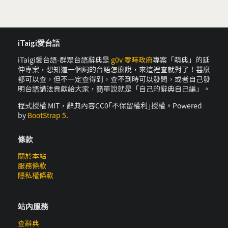
iTaigi愛台語
iTaigi愛台語-群眾台語辭典是
g0v 零時政府
專案「萌典」的延
伸專案，想知道一個詞的台語怎麼說，來這裡查就對了！甚麼
都可以查，但不一定查得到，查不到時可以發問，或者自己發
明台語講法貢獻給大家，簡單說就是「自己的辭典自己編」。
程式授權 MIT，辭典內容CC0｢不保留權利｣授權。Powered
by
BootStrap 5
.
條款
關於本站
服務條款
隱私權條款
站內服務
查辭典