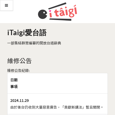
iTaigi愛台語
一部集結群眾編纂的開放台語辭典
維修公告
維修公告紀錄:
日期
事項
2024.11.29
由於後台仍收到大量惡意廣告，「貢獻新講法」暫且關閉。