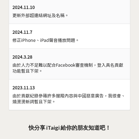
2024.11.10
更新外部超連結網址及名稱。
2024.11.7
修正iPhone、iPad聲音播放問題。
2024.3.28
由於人力不足難以配合Facebook審查機制，登入具名貢獻
功能暫且下架。
2023.11.13
由於貢獻紀錄參雜許多腥羶內容與中國惡意廣告，我很會、
燒燙燙新詞暫且下架。
快分享 iTaigi 給你的朋友知道吧！