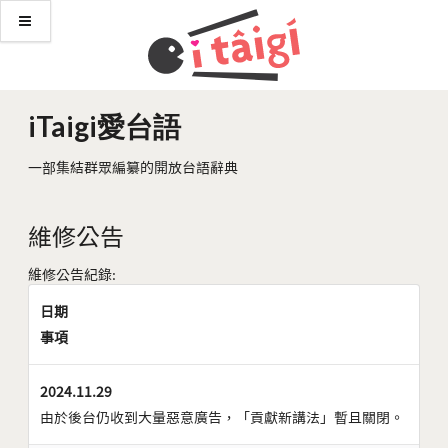
iTaigi愛台語
一部集結群眾編纂的開放台語辭典
維修公告
維修公告紀錄:
日期
事項
2024.11.29
由於後台仍收到大量惡意廣告，「貢獻新講法」暫且關閉。