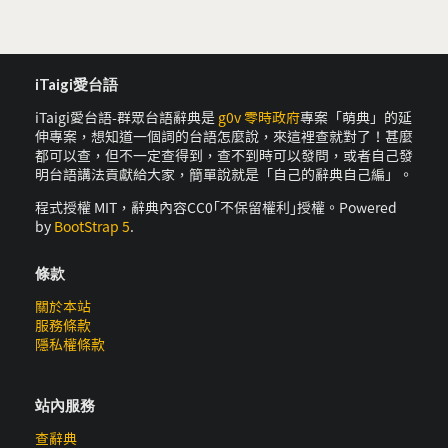
iTaigi愛台語
iTaigi愛台語-群眾台語辭典是
g0v 零時政府
專案「萌典」的延
伸專案，想知道一個詞的台語怎麼說，來這裡查就對了！甚麼
都可以查，但不一定查得到，查不到時可以發問，或者自己發
明台語講法貢獻給大家，簡單說就是「自己的辭典自己編」。
程式授權 MIT，辭典內容CC0｢不保留權利｣授權。Powered
by
BootStrap 5
.
條款
關於本站
服務條款
隱私權條款
站內服務
查辭典