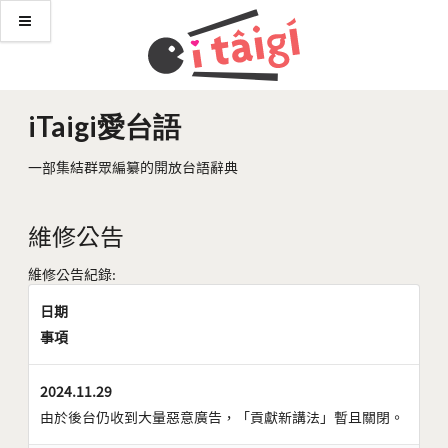
iTaigi愛台語
一部集結群眾編纂的開放台語辭典
維修公告
維修公告紀錄:
日期
事項
2024.11.29
由於後台仍收到大量惡意廣告，「貢獻新講法」暫且關閉。