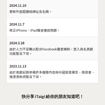
2024.11.10
更新外部超連結網址及名稱。
2024.11.7
修正iPhone、iPad聲音播放問題。
2024.3.28
由於人力不足難以配合Facebook審查機制，登入具名貢獻
功能暫且下架。
2023.11.13
由於貢獻紀錄參雜許多腥羶內容與中國惡意廣告，我很會、
燒燙燙新詞暫且下架。
快分享 iTaigi 給你的朋友知道吧！