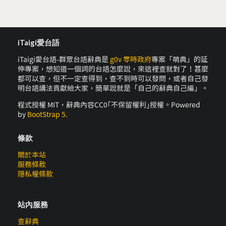
iTaigi愛台語
iTaigi愛台語-群眾台語辭典是
g0v 零時政府
專案「萌典」的延
伸專案，想知道一個詞的台語怎麼說，來這裡查就對了！甚麼
都可以查，但不一定查得到，查不到時可以發問，或者自己發
明台語講法貢獻給大家，簡單說就是「自己的辭典自己編」。
程式授權 MIT，辭典內容CC0｢不保留權利｣授權。Powered
by
BootStrap 5
.
條款
關於本站
服務條款
隱私權條款
站內服務
查辭典