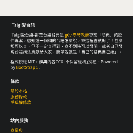
iTaigi愛台語
iTaigi愛台語-群眾台語辭典是
g0v 零時政府
專案「萌典」的延
伸專案，想知道一個詞的台語怎麼說，來這裡查就對了！甚麼
都可以查，但不一定查得到，查不到時可以發問，或者自己發
明台語講法貢獻給大家，簡單說就是「自己的辭典自己編」。
程式授權 MIT，辭典內容CC0｢不保留權利｣授權。Powered
by
BootStrap 5
.
條款
關於本站
服務條款
隱私權條款
站內服務
查辭典