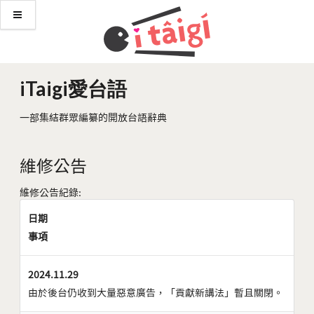
iTaigi愛台語
一部集結群眾編纂的開放台語辭典
維修公告
維修公告紀錄:
日期
事項
2024.11.29
由於後台仍收到大量惡意廣告，「貢獻新講法」暫且關閉。