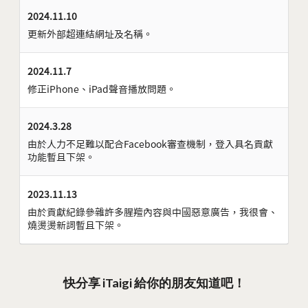
2024.11.10
更新外部超連結網址及名稱。
2024.11.7
修正iPhone、iPad聲音播放問題。
2024.3.28
由於人力不足難以配合Facebook審查機制，登入具名貢獻
功能暫且下架。
2023.11.13
由於貢獻紀錄參雜許多腥羶內容與中國惡意廣告，我很會、
燒燙燙新詞暫且下架。
快分享 iTaigi 給你的朋友知道吧！