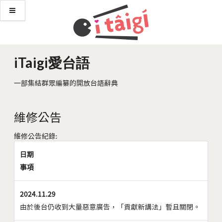
iTaigi愛台語
一部集結群眾編纂的開放台語辭典
維修公告
維修公告紀錄:
日期
事項
2024.11.29
由於後台仍收到大量惡意廣告，「貢獻新講法」暫且關閉。