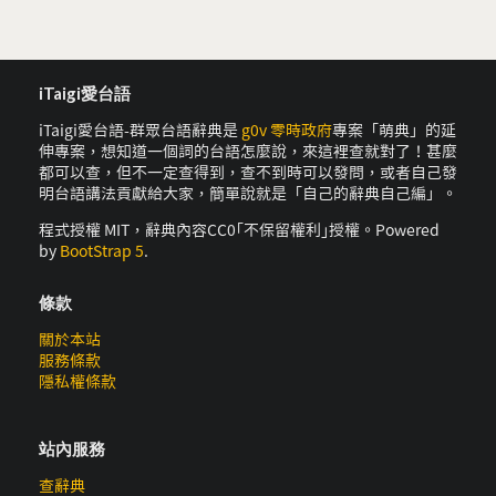
iTaigi愛台語
iTaigi愛台語-群眾台語辭典是
g0v 零時政府
專案「萌典」的延
伸專案，想知道一個詞的台語怎麼說，來這裡查就對了！甚麼
都可以查，但不一定查得到，查不到時可以發問，或者自己發
明台語講法貢獻給大家，簡單說就是「自己的辭典自己編」。
程式授權 MIT，辭典內容CC0｢不保留權利｣授權。Powered
by
BootStrap 5
.
條款
關於本站
服務條款
隱私權條款
站內服務
查辭典