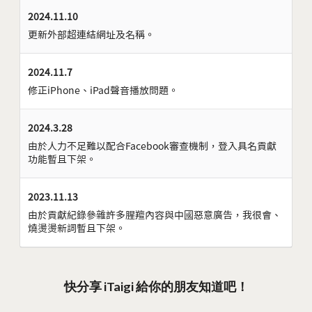
2024.11.10
更新外部超連結網址及名稱。
2024.11.7
修正iPhone、iPad聲音播放問題。
2024.3.28
由於人力不足難以配合Facebook審查機制，登入具名貢獻
功能暫且下架。
2023.11.13
由於貢獻紀錄參雜許多腥羶內容與中國惡意廣告，我很會、
燒燙燙新詞暫且下架。
快分享 iTaigi 給你的朋友知道吧！