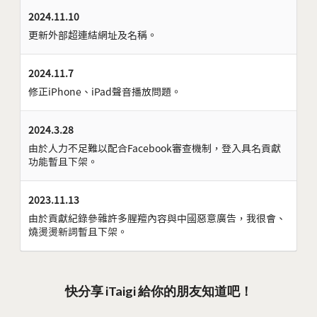
2024.11.10
更新外部超連結網址及名稱。
2024.11.7
修正iPhone、iPad聲音播放問題。
2024.3.28
由於人力不足難以配合Facebook審查機制，登入具名貢獻
功能暫且下架。
2023.11.13
由於貢獻紀錄參雜許多腥羶內容與中國惡意廣告，我很會、
燒燙燙新詞暫且下架。
快分享 iTaigi 給你的朋友知道吧！