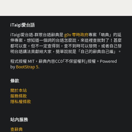
iTaigi愛台語
iTaigi愛台語-群眾台語辭典是
g0v 零時政府
專案「萌典」的延
伸專案，想知道一個詞的台語怎麼說，來這裡查就對了！甚麼
都可以查，但不一定查得到，查不到時可以發問，或者自己發
明台語講法貢獻給大家，簡單說就是「自己的辭典自己編」。
程式授權 MIT，辭典內容CC0｢不保留權利｣授權。Powered
by
BootStrap 5
.
條款
關於本站
服務條款
隱私權條款
站內服務
查辭典