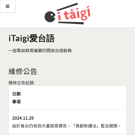
iTaigi愛台語
一部集結群眾編纂的開放台語辭典
維修公告
維修公告紀錄:
日期
事項
2024.11.29
由於後台仍收到大量惡意廣告，「貢獻新講法」暫且關閉。