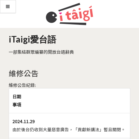
iTaigi愛台語
一部集結群眾編纂的開放台語辭典
維修公告
維修公告紀錄:
日期
事項
2024.11.29
由於後台仍收到大量惡意廣告，「貢獻新講法」暫且關閉。