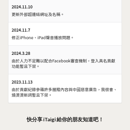
2024.11.10
更新外部超連結網址及名稱。
2024.11.7
修正iPhone、iPad聲音播放問題。
2024.3.28
由於人力不足難以配合Facebook審查機制，登入具名貢獻
功能暫且下架。
2023.11.13
由於貢獻紀錄參雜許多腥羶內容與中國惡意廣告，我很會、
燒燙燙新詞暫且下架。
快分享 iTaigi 給你的朋友知道吧！