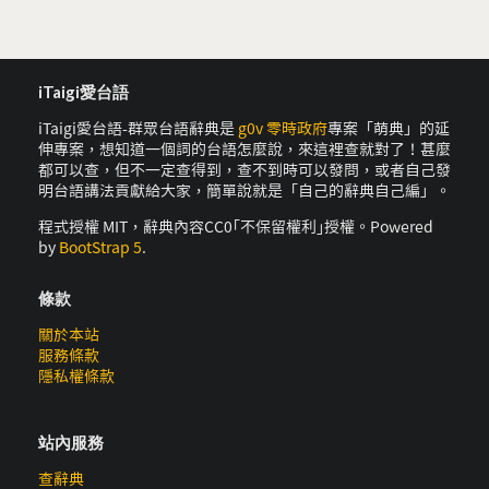
iTaigi愛台語
iTaigi愛台語-群眾台語辭典是
g0v 零時政府
專案「萌典」的延
伸專案，想知道一個詞的台語怎麼說，來這裡查就對了！甚麼
都可以查，但不一定查得到，查不到時可以發問，或者自己發
明台語講法貢獻給大家，簡單說就是「自己的辭典自己編」。
程式授權 MIT，辭典內容CC0｢不保留權利｣授權。Powered
by
BootStrap 5
.
條款
關於本站
服務條款
隱私權條款
站內服務
查辭典