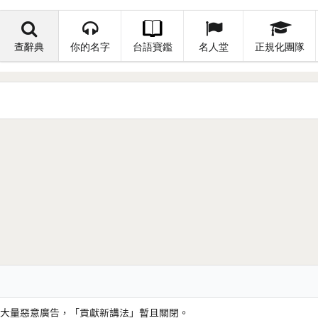
查辭典
你的名字
台語寶鑑
名人堂
正規化團隊
大量惡意廣告，「貢獻新講法」暫且關閉。