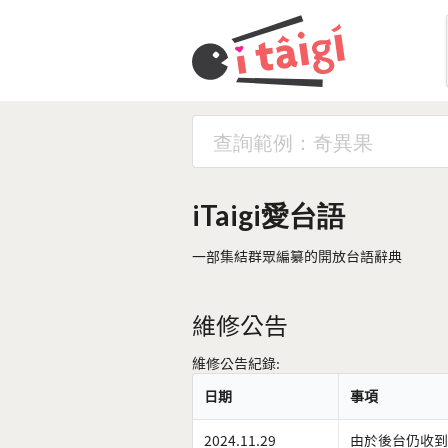
iTaigi愛台語
一部集結群眾編纂的開放台語辭典
維修公告
維修公告紀錄:
日期
事項
2024.11.29
由於後台仍收到