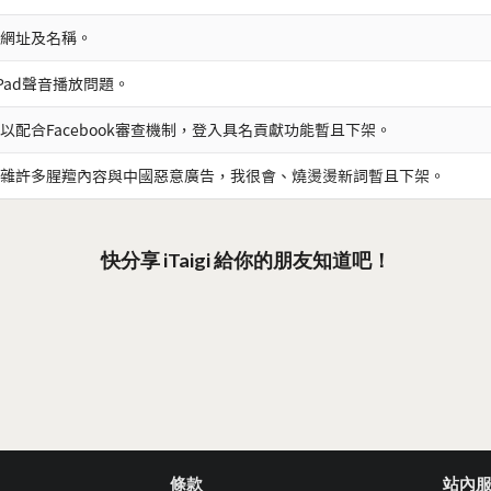
網址及名稱。
iPad聲音播放問題。
以配合Facebook審查機制，登入具名貢獻功能暫且下架。
雜許多腥羶內容與中國惡意廣告，我很會、燒燙燙新詞暫且下架。
快分享 iTaigi 給你的朋友知道吧！
條款
站內