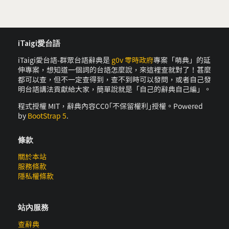
iTaigi愛台語
iTaigi愛台語-群眾台語辭典是
g0v 零時政府
專案「萌典」的延
伸專案，想知道一個詞的台語怎麼說，來這裡查就對了！甚麼
都可以查，但不一定查得到，查不到時可以發問，或者自己發
明台語講法貢獻給大家，簡單說就是「自己的辭典自己編」。
程式授權 MIT，辭典內容CC0｢不保留權利｣授權。Powered
by
BootStrap 5
.
條款
關於本站
服務條款
隱私權條款
站內服務
查辭典