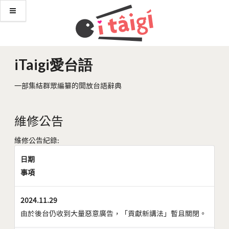
iTaigi愛台語
一部集結群眾編纂的開放台語辭典
維修公告
維修公告紀錄:
日期
事項
2024.11.29
由於後台仍收到大量惡意廣告，「貢獻新講法」暫且關閉。