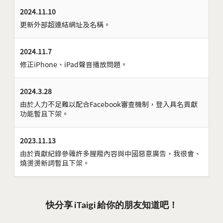
2024.11.10
更新外部超連結網址及名稱。
2024.11.7
修正iPhone、iPad聲音播放問題。
2024.3.28
由於人力不足難以配合Facebook審查機制，登入具名貢獻
功能暫且下架。
2023.11.13
由於貢獻紀錄參雜許多腥羶內容與中國惡意廣告，我很會、
燒燙燙新詞暫且下架。
快分享 iTaigi 給你的朋友知道吧！