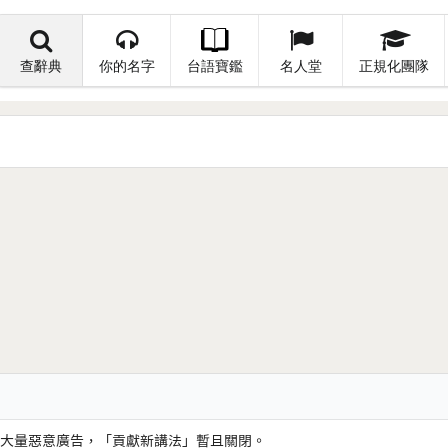
查辭典
你的名字
台語寶鑑
名人堂
正規化團隊
大量惡意廣告，「貢獻新講法」暫且關閉。