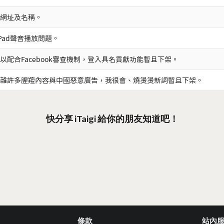
網址及名稱。
iPad聲音播放問題。
以配合Facebook審查機制，登入具名貢獻功能暫且下架。
雜許多腥羶內容與中國惡意廣告，我很會、燒燙燙新詞暫且下架。
快分享 iTaigi 給你的朋友知道吧！
條款
站內