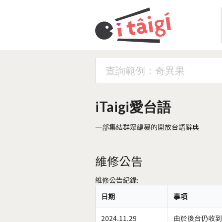
iTaigi愛台語
一部集結群眾編纂的開放台語辭典
維修公告
維修公告紀錄:
日期
事項
2024.11.29
由於後台仍收到