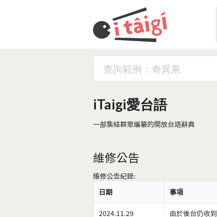
iTaigi愛台語
一部集結群眾編纂的開放台語辭典
維修公告
維修公告紀錄:
日期
事項
2024.11.29
由於後台仍收到