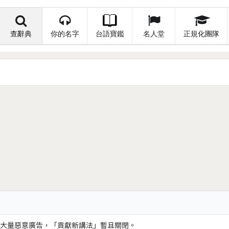
查辭典
你的名字
台語寶鑑
名人堂
正規化團隊
大量惡意廣告，「貢獻新講法」暫且關閉。