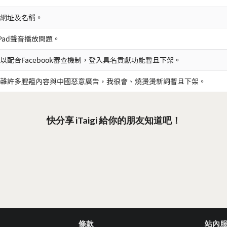
網址及名稱。
iPad聲音播放問題。
以配合Facebook審查機制，登入具名貢獻功能暫且下架。
雜許多腥羶內容與中國惡意廣告，我很會、燒燙燙新詞暫且下架。
快分享 iTaigi 給你的朋友知道吧！
條款
站內