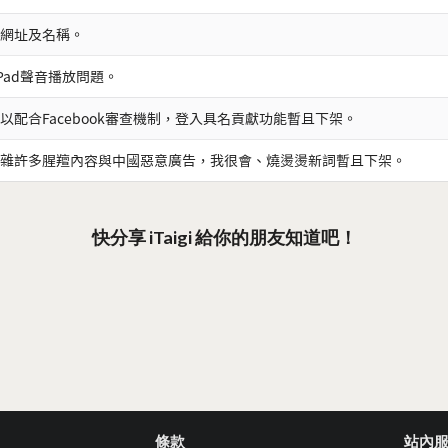
網址及名稱。
iPad聲音播放問題。
以配合Facebook審查機制，登入具名貢獻功能暫且下架。
雜許多腥羶內容與中國惡意廣告，我很會、燒燙燙新詞暫且下架。
快分享 iTaigi 給你的朋友知道吧！
條款
站內