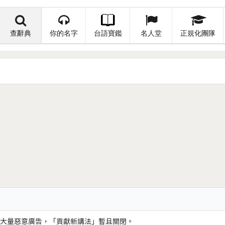
查辭典
你的名字
台語寶鑑
名人堂
正規化團隊
大量惡意廣告，「貢獻新講法」暫且關閉。