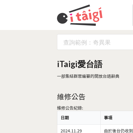
iTaigi愛台語
一部集結群眾編纂的開放台語辭典
維修公告
維修公告紀錄:
日期
事項
2024.11.29
由於後台仍收到