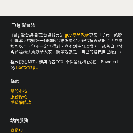
iTaigi愛台語
iTaigi愛台語-群眾台語辭典是
g0v 零時政府
專案「萌典」的延
伸專案，想知道一個詞的台語怎麼說，來這裡查就對了！甚麼
都可以查，但不一定查得到，查不到時可以發問，或者自己發
明台語講法貢獻給大家，簡單說就是「自己的辭典自己編」。
程式授權 MIT，辭典內容CC0｢不保留權利｣授權。Powered
by
BootStrap 5
.
條款
關於本站
服務條款
隱私權條款
站內服務
查辭典