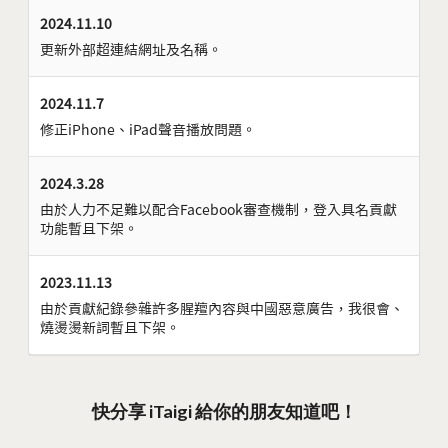
2024.11.10
更新外部超連結網址及名稱。
2024.11.7
修正iPhone、iPad聲音播放問題。
2024.3.28
由於人力不足難以配合Facebook審查機制，登入具名貢獻
功能暫且下架。
2023.11.13
由於貢獻紀錄參雜許多腥羶內容與中國惡意廣告，我很會、
燒燙燙新詞暫且下架。
快分享 iTaigi 給你的朋友知道吧！