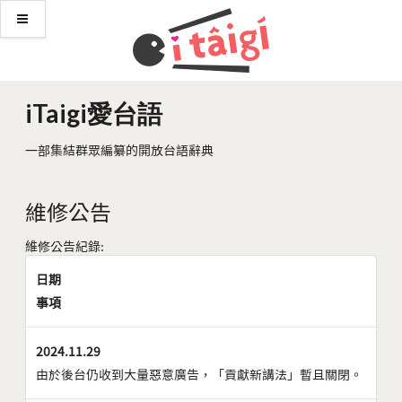
iTaigi愛台語
一部集結群眾編纂的開放台語辭典
維修公告
維修公告紀錄:
日期
事項
2024.11.29
由於後台仍收到大量惡意廣告，「貢獻新講法」暫且關閉。