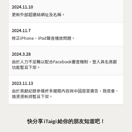
2024.11.10
更新外部超連結網址及名稱。
2024.11.7
修正iPhone、iPad聲音播放問題。
2024.3.28
由於人力不足難以配合Facebook審查機制，登入具名貢獻
功能暫且下架。
2023.11.13
由於貢獻紀錄參雜許多腥羶內容與中國惡意廣告，我很會、
燒燙燙新詞暫且下架。
快分享 iTaigi 給你的朋友知道吧！