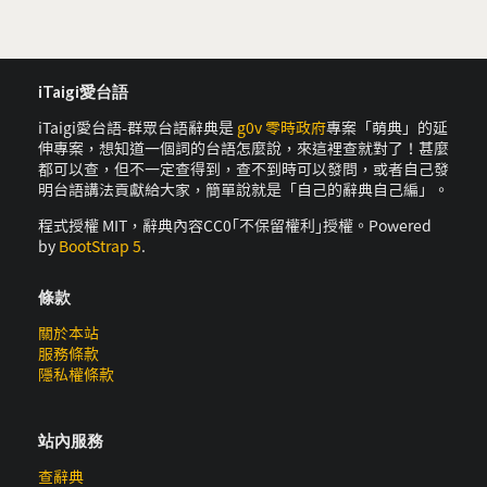
iTaigi愛台語
iTaigi愛台語-群眾台語辭典是
g0v 零時政府
專案「萌典」的延
伸專案，想知道一個詞的台語怎麼說，來這裡查就對了！甚麼
都可以查，但不一定查得到，查不到時可以發問，或者自己發
明台語講法貢獻給大家，簡單說就是「自己的辭典自己編」。
程式授權 MIT，辭典內容CC0｢不保留權利｣授權。Powered
by
BootStrap 5
.
條款
關於本站
服務條款
隱私權條款
站內服務
查辭典