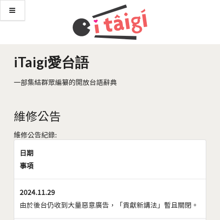
iTaigi愛台語
一部集結群眾編纂的開放台語辭典
維修公告
維修公告紀錄:
日期
事項
2024.11.29
由於後台仍收到大量惡意廣告，「貢獻新講法」暫且關閉。