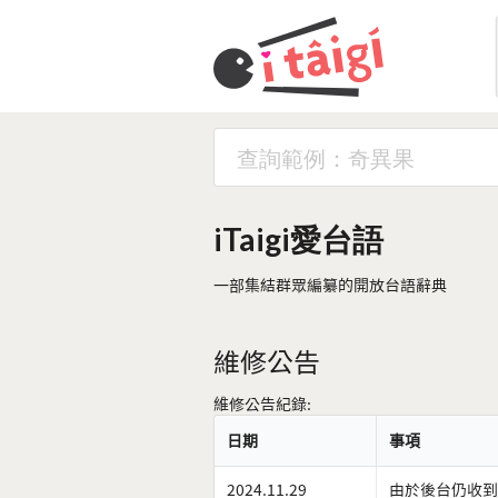
iTaigi愛台語
一部集結群眾編纂的開放台語辭典
維修公告
維修公告紀錄:
日期
事項
2024.11.29
由於後台仍收到