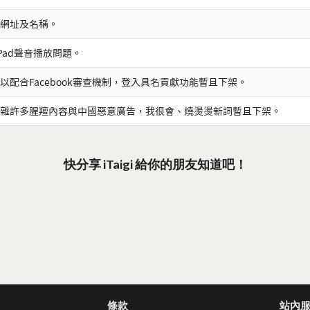
網址及名稱。
iPad聲音播放問題。
以配合Facebook審查機制，登入具名貢獻功能暫且下架。
雜許多腥羶內容與中國惡意廣告，我很會、燒燙燙新詞暫且下架。
快分享 iTaigi 給你的朋友知道吧！
條款
站內