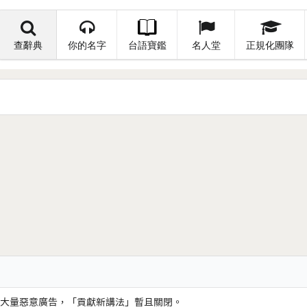
查辭典
你的名字
台語寶鑑
名人堂
正規化團隊
大量惡意廣告，「貢獻新講法」暫且關閉。