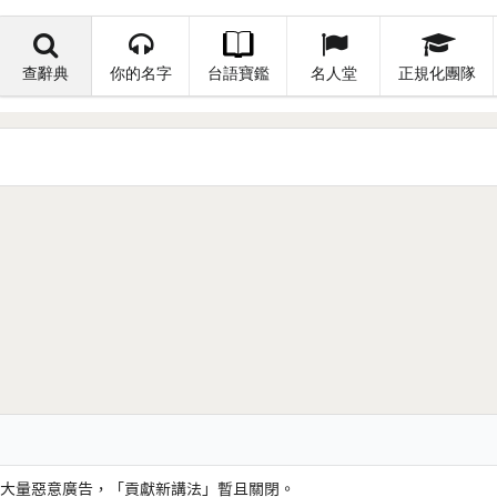
查辭典
你的名字
台語寶鑑
名人堂
正規化團隊
大量惡意廣告，「貢獻新講法」暫且關閉。