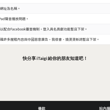
網址及名稱。
iPad聲音播放問題。
以配合Facebook審查機制，登入具名貢獻功能暫且下架。
雜許多腥羶內容與中國惡意廣告，我很會、燒燙燙新詞暫且下架。
快分享 iTaigi 給你的朋友知道吧！
條款
站內