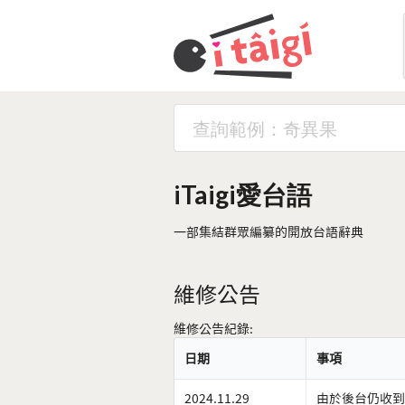
iTaigi愛台語
一部集結群眾編纂的開放台語辭典
維修公告
維修公告紀錄:
日期
事項
2024.11.29
由於後台仍收到