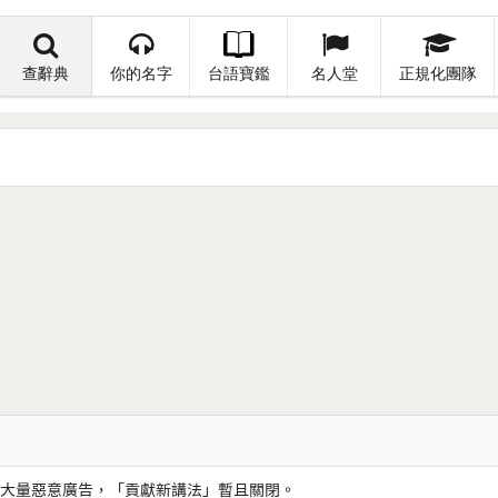
查辭典
你的名字
台語寶鑑
名人堂
正規化團隊
大量惡意廣告，「貢獻新講法」暫且關閉。