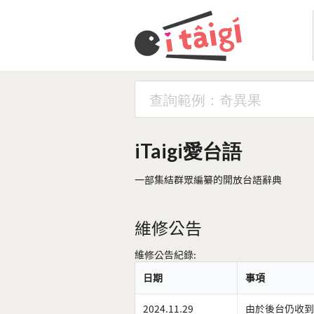
iTaigi愛台語
一部集結群眾編纂的開放台語辭典
維修公告
維修公告紀錄:
日期
事項
2024.11.29
由於後台仍收到