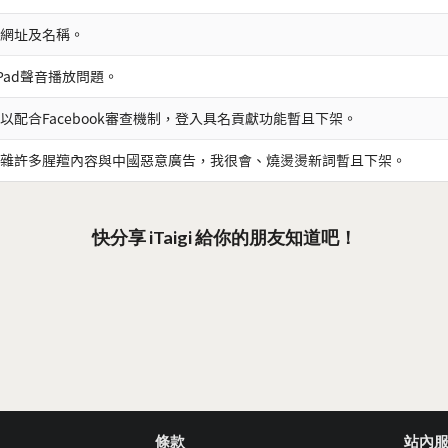
網址及名稱。
iPad聲音播放問題。
以配合Facebook審查機制，登入具名貢獻功能暫且下架。
雜許多腥羶內容與中國惡意廣告，我很會、燒燙燙新詞暫且下架。
快分享 iTaigi 給你的朋友知道吧！
條款
站內