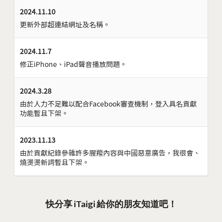
2024.11.10
更新外部超連結網址及名稱。
2024.11.7
修正iPhone、iPad聲音播放問題。
2024.3.28
由於人力不足難以配合Facebook審查機制，登入具名貢獻
功能暫且下架。
2023.11.13
由於貢獻紀錄參雜許多腥羶內容與中國惡意廣告，我很會、
燒燙燙新詞暫且下架。
快分享 iTaigi 給你的朋友知道吧！