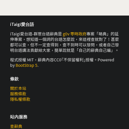
iTaigi愛台語
iTaigi愛台語-群眾台語辭典是
g0v 零時政府
專案「萌典」的延
伸專案，想知道一個詞的台語怎麼說，來這裡查就對了！甚麼
都可以查，但不一定查得到，查不到時可以發問，或者自己發
明台語講法貢獻給大家，簡單說就是「自己的辭典自己編」。
程式授權 MIT，辭典內容CC0｢不保留權利｣授權。Powered
by
BootStrap 5
.
條款
關於本站
服務條款
隱私權條款
站內服務
查辭典