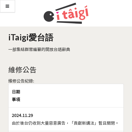
iTaigi愛台語
一部集結群眾編纂的開放台語辭典
維修公告
維修公告紀錄:
日期
事項
2024.11.29
由於後台仍收到大量惡意廣告，「貢獻新講法」暫且關閉。