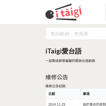
iTaigi愛台語
一部集結群眾編纂的開放台語辭典
維修公告
維修公告紀錄:
日期
事項
2024.11.29
由於後台仍收到