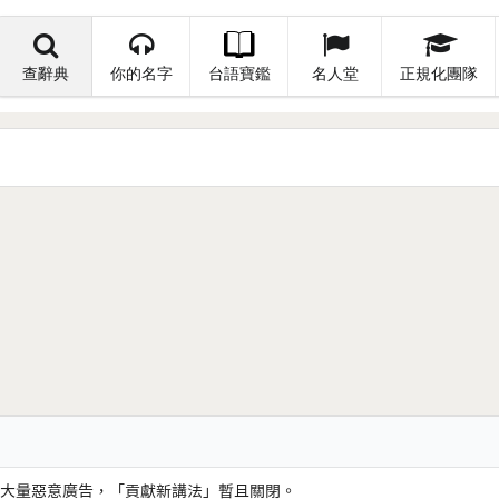
查辭典
你的名字
台語寶鑑
名人堂
正規化團隊
大量惡意廣告，「貢獻新講法」暫且關閉。