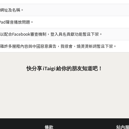
網址及名稱。
iPad聲音播放問題。
以配合Facebook審查機制，登入具名貢獻功能暫且下架。
雜許多腥羶內容與中國惡意廣告，我很會、燒燙燙新詞暫且下架。
快分享 iTaigi 給你的朋友知道吧！
條款
站內