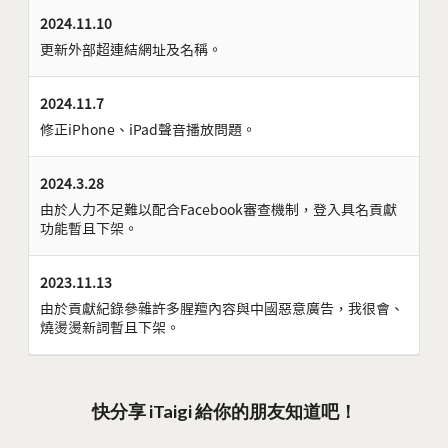
2024.11.10
更新外部超連結網址及名稱。
2024.11.7
修正iPhone、iPad聲音播放問題。
2024.3.28
由於人力不足難以配合Facebook審查機制，登入具名貢獻
功能暫且下架。
2023.11.13
由於貢獻紀錄參雜許多腥羶內容與中國惡意廣告，我很會、
燒燙燙新詞暫且下架。
快分享 iTaigi 給你的朋友知道吧！