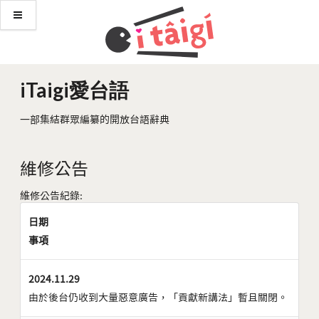
iTaigi愛台語
一部集結群眾編纂的開放台語辭典
維修公告
維修公告紀錄:
日期
事項
2024.11.29
由於後台仍收到大量惡意廣告，「貢獻新講法」暫且關閉。