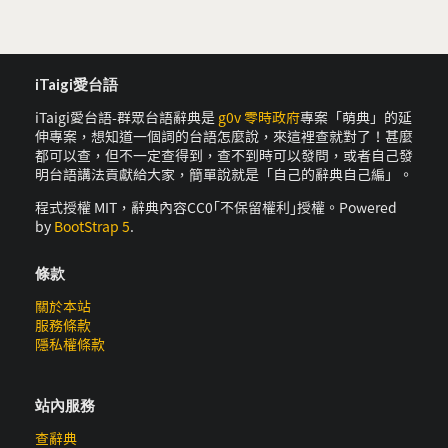
iTaigi愛台語
iTaigi愛台語-群眾台語辭典是
g0v 零時政府
專案「萌典」的延
伸專案，想知道一個詞的台語怎麼說，來這裡查就對了！甚麼
都可以查，但不一定查得到，查不到時可以發問，或者自己發
明台語講法貢獻給大家，簡單說就是「自己的辭典自己編」。
程式授權 MIT，辭典內容CC0｢不保留權利｣授權。Powered
by
BootStrap 5
.
條款
關於本站
服務條款
隱私權條款
站內服務
查辭典