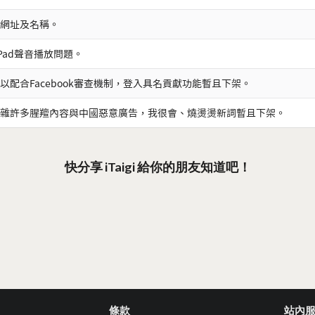
網址及名稱。
iPad聲音播放問題。
以配合Facebook審查機制，登入具名貢獻功能暫且下架。
雜許多腥羶內容與中國惡意廣告，我很會、燒燙燙新詞暫且下架。
快分享 iTaigi 給你的朋友知道吧！
條款
站內