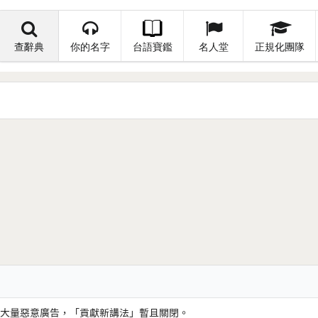
查辭典
你的名字
台語寶鑑
名人堂
正規化團隊
大量惡意廣告，「貢獻新講法」暫且關閉。