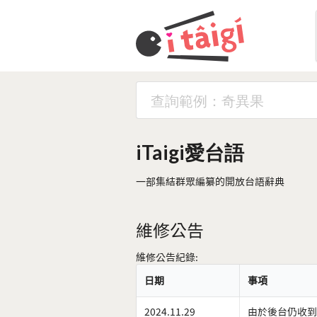
iTaigi愛台語
一部集結群眾編纂的開放台語辭典
維修公告
維修公告紀錄:
日期
事項
2024.11.29
由於後台仍收到