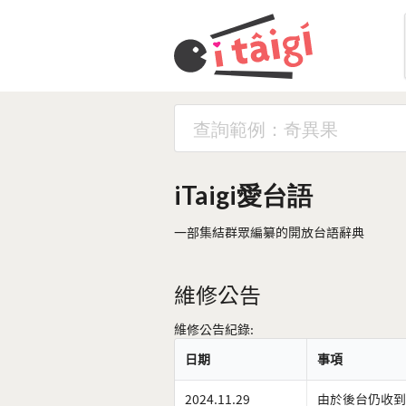
iTaigi愛台語
一部集結群眾編纂的開放台語辭典
維修公告
維修公告紀錄:
日期
事項
2024.11.29
由於後台仍收到