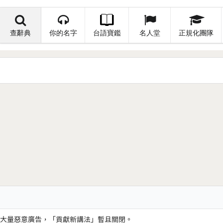
查辭典
你的名字
台語寶鑑
名人堂
正規化團隊
大量惡意廣告，「貢獻新講法」暫且關閉。