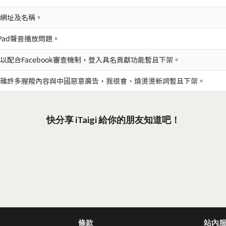
網址及名稱。
iPad聲音播放問題。
以配合Facebook審查機制，登入具名貢獻功能暫且下架。
雜許多腥羶內容與中國惡意廣告，我很會、燒燙燙新詞暫且下架。
快分享 iTaigi 給你的朋友知道吧！
條款
站內