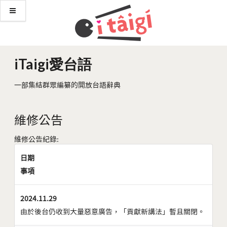
iTaigi愛台語
一部集結群眾編纂的開放台語辭典
維修公告
維修公告紀錄:
日期
事項
2024.11.29
由於後台仍收到大量惡意廣告，「貢獻新講法」暫且關閉。