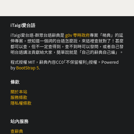
iTaigi愛台語
iTaigi愛台語-群眾台語辭典是
g0v 零時政府
專案「萌典」的延
伸專案，想知道一個詞的台語怎麼說，來這裡查就對了！甚麼
都可以查，但不一定查得到，查不到時可以發問，或者自己發
明台語講法貢獻給大家，簡單說就是「自己的辭典自己編」。
程式授權 MIT，辭典內容CC0｢不保留權利｣授權。Powered
by
BootStrap 5
.
條款
關於本站
服務條款
隱私權條款
站內服務
查辭典