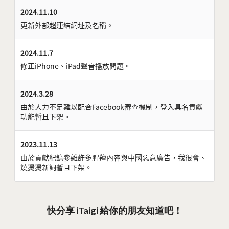
2024.11.10
更新外部超連結網址及名稱。
2024.11.7
修正iPhone、iPad聲音播放問題。
2024.3.28
由於人力不足難以配合Facebook審查機制，登入具名貢獻
功能暫且下架。
2023.11.13
由於貢獻紀錄參雜許多腥羶內容與中國惡意廣告，我很會、
燒燙燙新詞暫且下架。
快分享 iTaigi 給你的朋友知道吧！