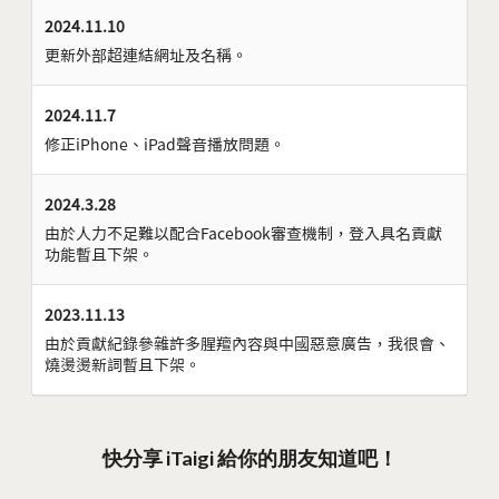
2024.11.10
更新外部超連結網址及名稱。
2024.11.7
修正iPhone、iPad聲音播放問題。
2024.3.28
由於人力不足難以配合Facebook審查機制，登入具名貢獻
功能暫且下架。
2023.11.13
由於貢獻紀錄參雜許多腥羶內容與中國惡意廣告，我很會、
燒燙燙新詞暫且下架。
快分享 iTaigi 給你的朋友知道吧！