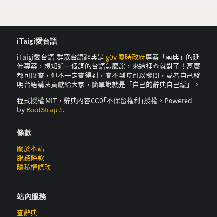
iTaigi愛台語
iTaigi愛台語-群眾台語辭典是
g0v 零時政府
專案「萌典」的延
伸專案，想知道一個詞的台語怎麼說，來這裡查就對了！甚麼
都可以查，但不一定查得到，查不到時可以發問，或者自己發
明台語講法貢獻給大家，簡單說就是「自己的辭典自己編」。
程式授權 MIT，辭典內容CC0｢不保留權利｣授權。Powered
by
BootStrap 5
.
條款
關於本站
服務條款
隱私權條款
站內服務
查辭典