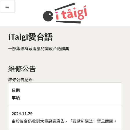
iTaigi愛台語
一部集結群眾編纂的開放台語辭典
維修公告
維修公告紀錄:
日期
事項
2024.11.29
由於後台仍收到大量惡意廣告，「貢獻新講法」暫且關閉。