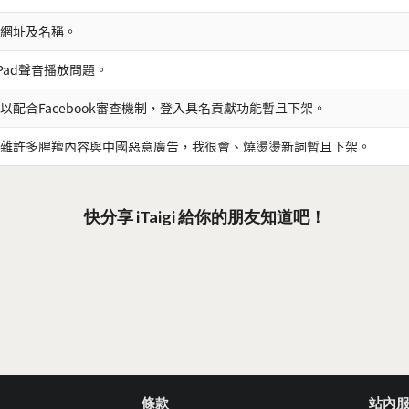
網址及名稱。
iPad聲音播放問題。
以配合Facebook審查機制，登入具名貢獻功能暫且下架。
雜許多腥羶內容與中國惡意廣告，我很會、燒燙燙新詞暫且下架。
快分享 iTaigi 給你的朋友知道吧！
條款
站內