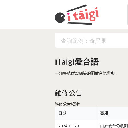
iTaigi愛台語
一部集結群眾編纂的開放台語辭典
維修公告
維修公告紀錄:
日期
事項
2024.11.29
由於後台仍收到