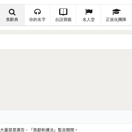
查辭典
你的名字
台語寶鑑
名人堂
正規化團隊
大量惡意廣告，「貢獻新講法」暫且關閉。