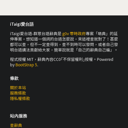
iTaigi愛台語
iTaigi愛台語-群眾台語辭典是
g0v 零時政府
專案「萌典」的延
伸專案，想知道一個詞的台語怎麼說，來這裡查就對了！甚麼
都可以查，但不一定查得到，查不到時可以發問，或者自己發
明台語講法貢獻給大家，簡單說就是「自己的辭典自己編」。
程式授權 MIT，辭典內容CC0｢不保留權利｣授權。Powered
by
BootStrap 5
.
條款
關於本站
服務條款
隱私權條款
站內服務
查辭典