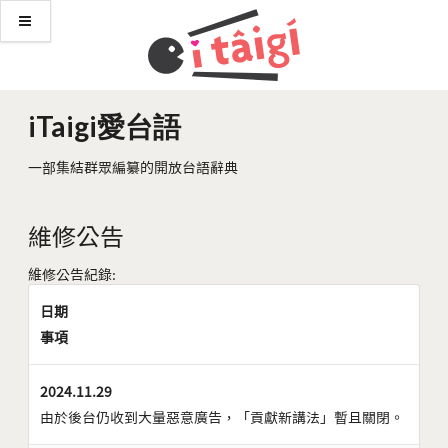
iTaigi愛台語
一部集結群眾編纂的開放台語辭典
維修公告
維修公告紀錄:
日期
事項
2024.11.29
由於後台仍收到大量惡意廣告，「貢獻新講法」暫且關閉。