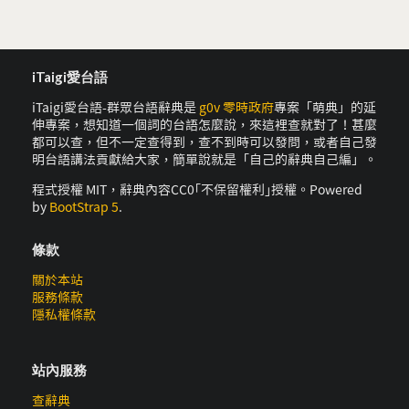
iTaigi愛台語
iTaigi愛台語-群眾台語辭典是
g0v 零時政府
專案「萌典」的延
伸專案，想知道一個詞的台語怎麼說，來這裡查就對了！甚麼
都可以查，但不一定查得到，查不到時可以發問，或者自己發
明台語講法貢獻給大家，簡單說就是「自己的辭典自己編」。
程式授權 MIT，辭典內容CC0｢不保留權利｣授權。Powered
by
BootStrap 5
.
條款
關於本站
服務條款
隱私權條款
站內服務
查辭典