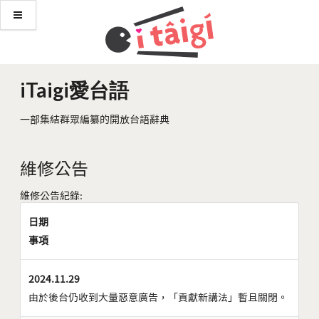
iTaigi愛台語
一部集結群眾編纂的開放台語辭典
維修公告
維修公告紀錄:
日期
事項
2024.11.29
由於後台仍收到大量惡意廣告，「貢獻新講法」暫且關閉。