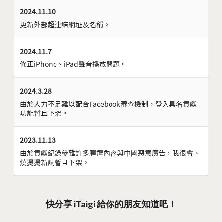
2024.11.10
更新外部超連結網址及名稱。
2024.11.7
修正iPhone、iPad聲音播放問題。
2024.3.28
由於人力不足難以配合Facebook審查機制，登入具名貢獻
功能暫且下架。
2023.11.13
由於貢獻紀錄參雜許多腥羶內容與中國惡意廣告，我很會、
燒燙燙新詞暫且下架。
快分享 iTaigi 給你的朋友知道吧！