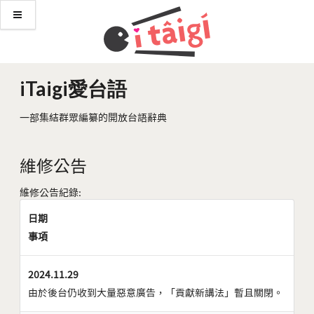
iTaigi愛台語
一部集結群眾編纂的開放台語辭典
維修公告
維修公告紀錄:
日期
事項
2024.11.29
由於後台仍收到大量惡意廣告，「貢獻新講法」暫且關閉。