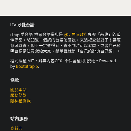
iTaigi愛台語
iTaigi愛台語-群眾台語辭典是
g0v 零時政府
專案「萌典」的延
伸專案，想知道一個詞的台語怎麼說，來這裡查就對了！甚麼
都可以查，但不一定查得到，查不到時可以發問，或者自己發
明台語講法貢獻給大家，簡單說就是「自己的辭典自己編」。
程式授權 MIT，辭典內容CC0｢不保留權利｣授權。Powered
by
BootStrap 5
.
條款
關於本站
服務條款
隱私權條款
站內服務
查辭典