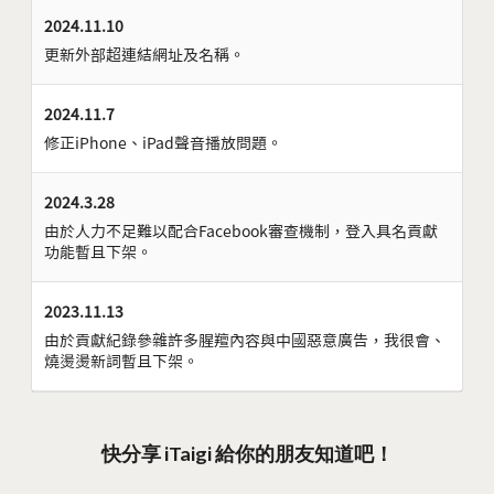
2024.11.10
更新外部超連結網址及名稱。
2024.11.7
修正iPhone、iPad聲音播放問題。
2024.3.28
由於人力不足難以配合Facebook審查機制，登入具名貢獻
功能暫且下架。
2023.11.13
由於貢獻紀錄參雜許多腥羶內容與中國惡意廣告，我很會、
燒燙燙新詞暫且下架。
快分享 iTaigi 給你的朋友知道吧！