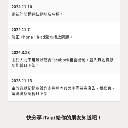
2024.11.10
更新外部超連結網址及名稱。
2024.11.7
修正iPhone、iPad聲音播放問題。
2024.3.28
由於人力不足難以配合Facebook審查機制，登入具名貢獻
功能暫且下架。
2023.11.13
由於貢獻紀錄參雜許多腥羶內容與中國惡意廣告，我很會、
燒燙燙新詞暫且下架。
快分享 iTaigi 給你的朋友知道吧！