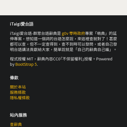
iTaigi愛台語
iTaigi愛台語-群眾台語辭典是
g0v 零時政府
專案「萌典」的延
伸專案，想知道一個詞的台語怎麼說，來這裡查就對了！甚麼
都可以查，但不一定查得到，查不到時可以發問，或者自己發
明台語講法貢獻給大家，簡單說就是「自己的辭典自己編」。
程式授權 MIT，辭典內容CC0｢不保留權利｣授權。Powered
by
BootStrap 5
.
條款
關於本站
服務條款
隱私權條款
站內服務
查辭典