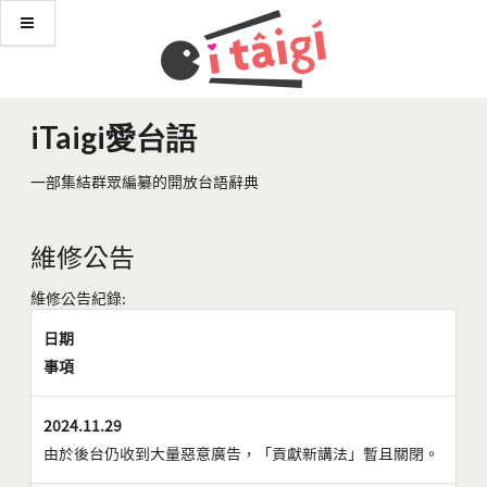
iTaigi愛台語
一部集結群眾編纂的開放台語辭典
維修公告
維修公告紀錄:
日期
事項
2024.11.29
由於後台仍收到大量惡意廣告，「貢獻新講法」暫且關閉。